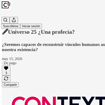
Artículos
Suscribirse
Iniciar sesión
🖋️Universo 25 ¿Una profecía?
¿Seremos capaces de reconstruir vínculos humanos auté
nuestra existencia?
may 15, 2026
∙ De pago
3
Compartir