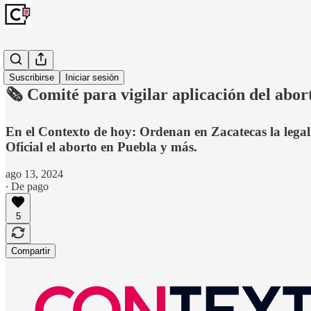
Monitoreo
Suscribirse
Iniciar sesión
⁠⁠🗞️ Comité para vigilar aplicación del abor
En el Contexto de hoy: Ordenan en Zacatecas la legal
Oficial el aborto en Puebla y más.
ago 13, 2024
∙ De pago
5
Compartir